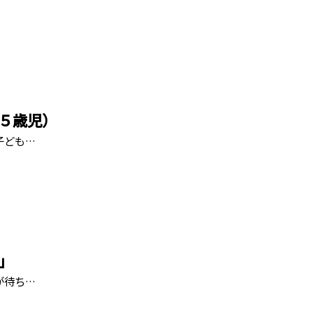
５歳児）
子ども…
」
が待ち…