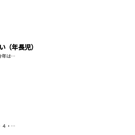
い（年長児）
今年は…
・４・…