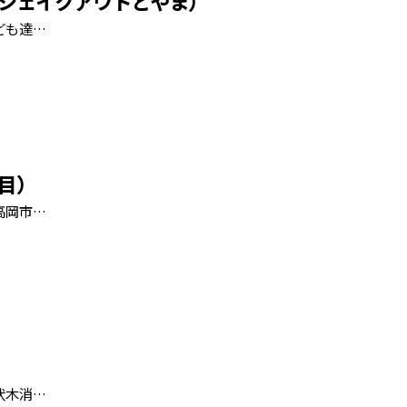
シェイクアウトとやま）
ども達…
目）
高岡市…
伏木消…