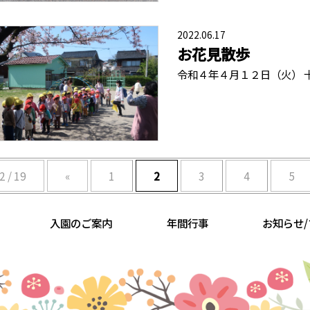
2022.06.17
お花見散歩
令和４年４月１２日（火） 
2 / 19
«
1
2
3
4
5
入園のご案内
年間行事
お知らせ/